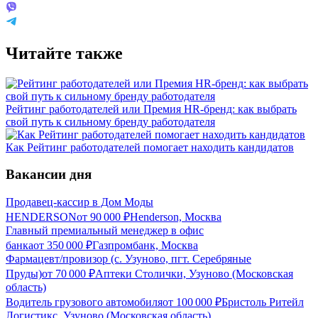
Читайте также
Рейтинг работодателей или Премия HR-бренд: как выбрать
свой путь к сильному бренду работодателя
Как Рейтинг работодателей помогает находить кандидатов
Вакансии дня
Продавец-кассир в Дом Моды
HENDERSON
от
90 000
₽
Henderson, Москва
Главный премиальный менеджер в офис
банка
от
350 000
₽
Газпромбанк, Москва
Фармацевт/провизор (с. Узуново, пгт. Серебряные
Пруды)
от
70 000
₽
Аптеки Столички, Узуново (Московская
область)
Водитель грузового автомобиля
от
100 000
₽
Бристоль Ритейл
Логистикс, Узуново (Московская область)