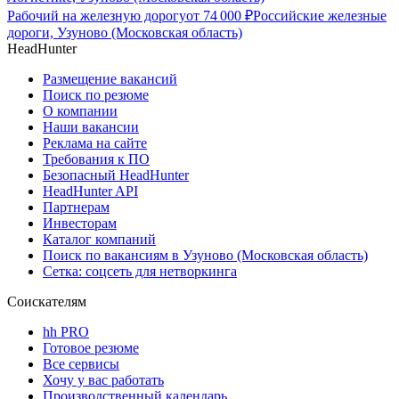
Рабочий на железную дорогу
от
74 000
₽
Российские железные
дороги, Узуново (Московская область)
HeadHunter
Размещение вакансий
Поиск по резюме
О компании
Наши вакансии
Реклама на сайте
Требования к ПО
Безопасный HeadHunter
HeadHunter API
Партнерам
Инвесторам
Каталог компаний
Поиск по вакансиям в Узуново (Московская область)
Сетка: соцсеть для нетворкинга
Соискателям
hh PRO
Готовое резюме
Все сервисы
Хочу у вас работать
Производственный календарь