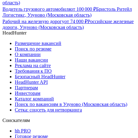
область)
Водитель грузового автомобиля
от
100 000
₽
Бристоль Ритейл
Логистикс, Узуново (Московская область)
Рабочий на железную дорогу
от
74 000
₽
Российские железные
дороги, Узуново (Московская область)
HeadHunter
Размещение вакансий
Поиск по резюме
О компании
Наши вакансии
Реклама на сайте
Требования к ПО
Безопасный HeadHunter
HeadHunter API
Партнерам
Инвесторам
Каталог компаний
Поиск по вакансиям в Узуново (Московская область)
Сетка: соцсеть для нетворкинга
Соискателям
hh PRO
Готовое резюме