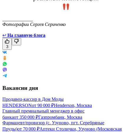
_____________
Фотографии Сергея Сериченко
↩
На главную блога
3
Вакансии дня
Продавец-кассир в Дом Моды
HENDERSON
от
90 000
₽
Henderson, Москва
Главный премиальный менеджер в офис
банка
от
350 000
₽
Газпромбанк, Москва
Фармацевт/провизор (с. Узуново, пгт. Серебряные
Пруды)
от
70 000
₽
Аптеки Столички, Узуново (Московская