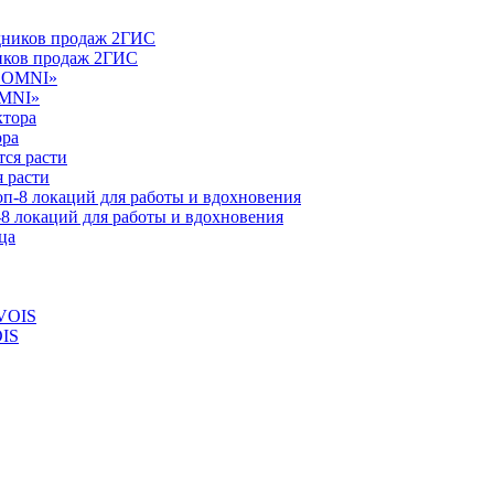
ников продаж 2ГИС
OMNI»
ора
 расти
-8 локаций для работы и вдохновения
OIS