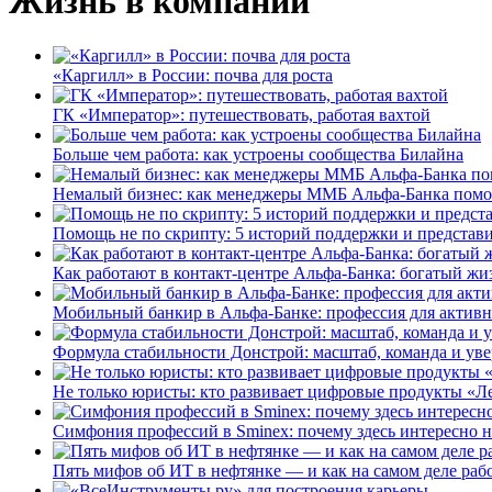
Жизнь в компании
«Каргилл» в России: почва для роста
ГК «Император»: путешествовать, работая вахтой
Больше чем работа: как устроены сообщества Билайна
Немалый бизнес: как менеджеры ММБ Альфа-Банка помо
Помощь не по скрипту: 5 историй поддержки и представ
Как работают в контакт-центре Альфа-Банка: богатый жи
Мобильный банкир в Альфа-Банке: профессия для актив
Формула стабильности Донстрой: масштаб, команда и уве
Не только юристы: кто развивает цифровые продукты «Ле
Симфония профессий в Sminex: почему здесь интересно н
Пять мифов об ИТ в нефтянке — и как на самом деле работ