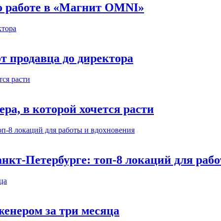
 о работе в «Магнит OMNI»
т продавца до директора
а, в которой хочется расти
нкт-Петербурге: топ-8 локаций для раб
енером за три месяца