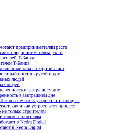
гают предпринимателям расти
ителей Т-Банка
зненный опыт и крутой старт
ных людей
ренность в завтрашнем дне
галтэка» и как устроен этот процесс
е только строителям
ают в Nedra Digital