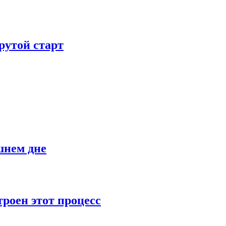
рутой старт
шнем дне
роен этот процесс