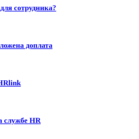
 для сотрудника?
оложена доплата
HRlink
а службе HR