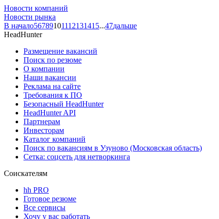
Новости компаний
Новости рынка
В начало
5
6
7
8
9
10
11
12
13
14
15
...
47
дальше
HeadHunter
Размещение вакансий
Поиск по резюме
О компании
Наши вакансии
Реклама на сайте
Требования к ПО
Безопасный HeadHunter
HeadHunter API
Партнерам
Инвесторам
Каталог компаний
Поиск по вакансиям в Узуново (Московская область)
Сетка: соцсеть для нетворкинга
Соискателям
hh PRO
Готовое резюме
Все сервисы
Хочу у вас работать