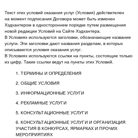
Текст этих условий оказания услуг (Условия) действителен
на момент подписания Договора может быть изменен
Хэдхантером в одностороннем порядке путем размещения
новой редакции Условий на Сайте Хэдхантера.
В Условиях используются заголовки, обозначающие название
услуги. Эти заголовки дают названия разделам, в которых
описываются условия оказания услуг.
В Условиях используются ссылки на пункты, состоящие только
из цифр. Такие ссылки ведут на пункты этих Условий.
1. ТЕРМИНЫ И ОПРЕДЕЛЕНИЯ
2. ОБЩИЕ УСЛОВИЯ
3. ИНФОРМАЦИОННЫЕ УСЛУГИ
1.1. Хэдхантер, или
Хэдхантер, ООО
4. РЕКЛАМНЫЕ УСЛУГИ
HeadHunter, или
«Хэдхантер», ИНН
2.1. Типы и статусы регистрации
5. КОНСУЛЬТАЦИОННЫЕ УСЛУГИ
Исполнитель
7718620740, адрес:
Типы регистрации
3.1. Предоставление доступа к базе данных
2.2. Активация услуг
6. КОНСУЛЬТАЦИОННЫЕ УСЛУГИ И ОРГАНИЗАЦИЯ
125047, г. Москва,
резюме с предложениями Соискателей
Описание и активация
УЧАСТИЯ В КОНКУРСАХ, ЯРМАРКАХ И ПРОЧИХ
2.1.1. Заказчику может быть присвоен один
4.0. Общие условия оказания рекламных услуг
внутригородская
о трудоустройстве с возможностью просмотра
МЕРОПРИЯТИЯХ
из Типов регистраций.
территория
4.0.1. Хэдхантер оказывает Заказчику услугу