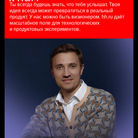
HeadHunter::Коммерческий департамент
29 июл. 2026
Ярославль
Ты всегда будешь знать, что тебя услышат.
Твоя
вчера
з/п не указана
идея всегда может превратиться в реальный
SMM-менеджер
з/п не указана
Москва
продукт.
У нас можно быть визионером. hh.ru даёт
Менеджер по продажам в сегменте среднего и крупного
HeadHunter::Департамент маркетинга
Москва
масштабное поле для технологических
бизнеса
15 июл. 2026
и продуктовых экспериментов.
HeadHunter::Телефонные продажи
з/п не указана
Key Account Manager (EdTech)
5 авг. 2026
Ташкент
HeadHunter::Коммерческий департамент
125000 - 175000 ₽
сегодня
Ярославль
150000 ₽
Нижний Новгород