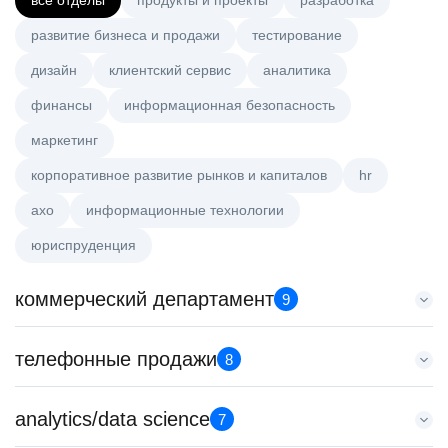
все отделы
продукты и проекты
разработка
развитие бизнеса и продажи
тестирование
дизайн
клиентский сервис
аналитика
финансы
информационная безопасность
маркетинг
корпоративное развитие рынков и капиталов
hr
axo
информационные технологии
юриспруденция
коммерческий департамент
9
Аналитик данных (направление Enterprise продаж)
телефонные продажи
8
HeadHunter::Коммерческий департамент
4 авг. 2026
Старший специалист телемаркетинга
analytics/data science
з/п не указана
7
HeadHunter::Телефонные продажи
Москва