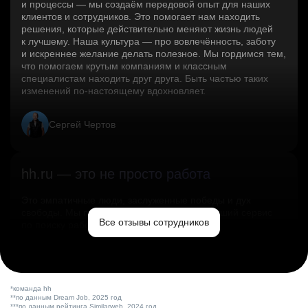
и процессы — мы создаём передовой опыт для наших
клиентов и сотрудников. Это помогает нам находить
решения, которые действительно меняют жизнь людей
к лучшему. Наша культура — про вовлечённость, заботу
и искреннее желание делать полезное. Мы гордимся тем,
что помогаем крутым компаниям и классным
специалистам находить друг друга. Быть частью таких
изменений по‑настоящему вдохновляет.
Сергей Чертов
hh.ru — это не просто работа
Это эмпатичные люди, заслуженные победы и дух
свободы. Мы помогаем миру и создаём лучший сервис
Все отзывы сотрудников
по поиску работы в стране.
Ольга Емельянова
*команда hh
**по данным Dream Job, 2025 год
***по данным рейтинга Similarweb, 2024 год