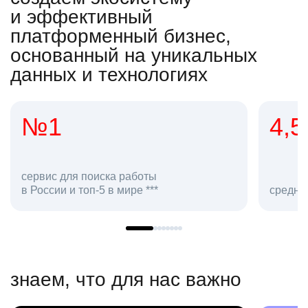
и эффективный
платформенный бизнес,
основанный на уникальных
данных и технологиях
4,5
2
сот
средняя оценка hh.ru как работодателя **
в hh
знаем, что для нас важно