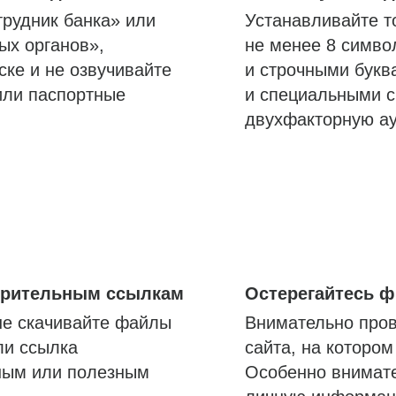
трудник банка» или
Устанавливайте т
ых органов»,
не менее 8 симво
ске и не озвучивайте
и строчными букв
или паспортные
и специальными с
двухфакторную а
озрительным ссылкам
Остерегайтесь 
не скачивайте файлы
Внимательно пров
ли ссылка
сайта, на которо
ным или полезным
Особенно внимате