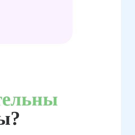
тельны
ты?