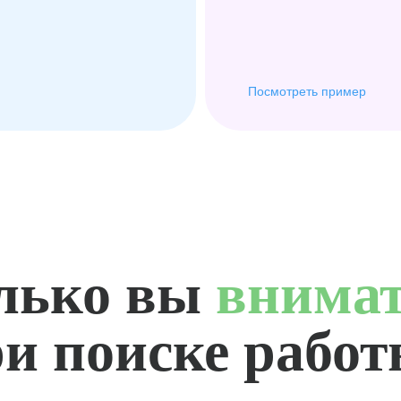
Посмотреть пример
лько вы
внима
и поиске рабо