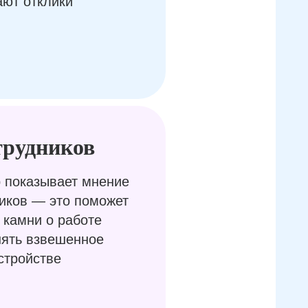
ают отклики
трудников
 показывает мнение
иков — это поможет
 камни о работе
нять взвешенное
стройстве