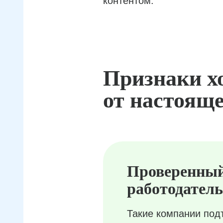
контентом.
Признаки х
от настояще
Проверенны
работодатель
Такие компании под