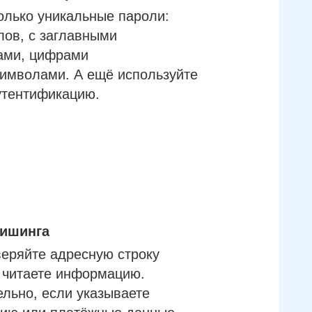
олько уникальные пароли:
лов, с заглавными
ами, цифрами
имволами. А ещё используйте
утентификацию.
фишинга
еряйте адресную строку
м читаете информацию.
льно, если указываете