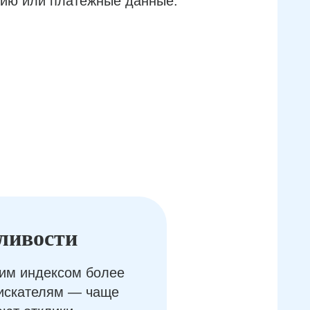
ию или платёжные данные.
ливости
им индексом более
оискателям — чаще