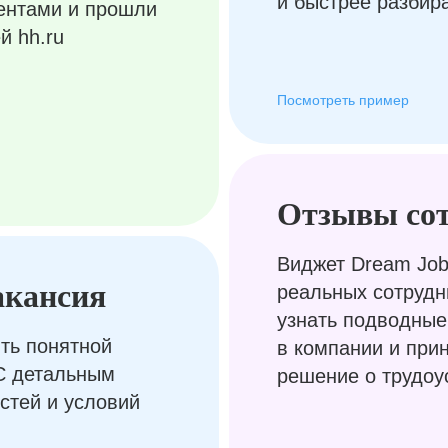
и быстрее разбир
ентами и прошли
й hh.ru
Посмотреть пример
Отзывы со
Виджет Dream Job
акансия
реальных сотрудн
узнать подводные
ть понятной
в компании и при
С детальным
решение о трудоу
стей и условий