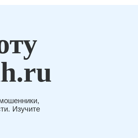
оту
h.ru
-мошенники,
ти. Изучите