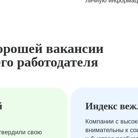
личную информац
орошей вакансии
го работодателя
й
Индекс веж
Компании с высок
внимательны к с
твердили свою